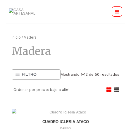
Orden
Ir
MAIN
por
precio
al
bajo
MENU
a
contenido
alto
Inicio
/ Madera
Madera
FILTRO
Mostrando 1–12 de 50 resultados
CUADRO IGLESIA ATACO
BARRO