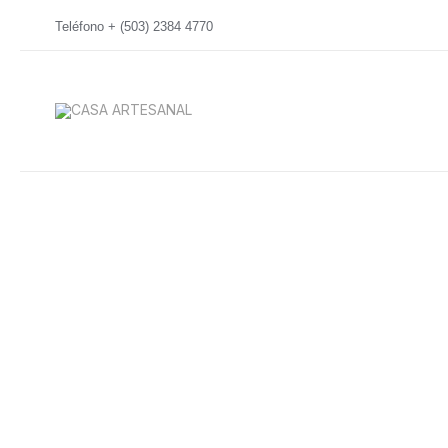
Ir
Teléfono + (503) 2384 4770
al
contenido