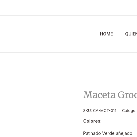
HOME
QUIE
Maceta Gro
SKU:
CA-MCT-011
Categor
Colores:
Patinado Verde añejado