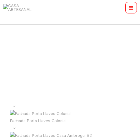
Ir
MAI
al
ME
contenido
Fachada Porta Llaves Colonial