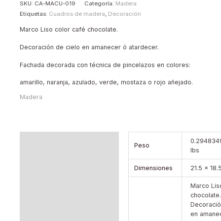
SKU:
CA-MACU-019
Categoría:
Madera
Etiquetas:
Cuadros de madera
,
Decoración
Marco Liso color café chocolate.
Decoración de cielo en amanecer ó atardecer.
Fachada decorada con técnica de pincelazos en colores:
amarillo, naranja, azulado, verde, mostaza o rojo añejado.
Madera
Información adicional
0.294834
Peso
lbs
Dimensiones
21.5 × 18.
Marco Lis
chocolate.
Decoració
en amane