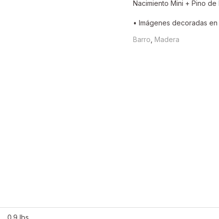
Nacimiento Mini + Pino d
• Imágenes decoradas en c
Barro
,
Madera
0.9 lbs